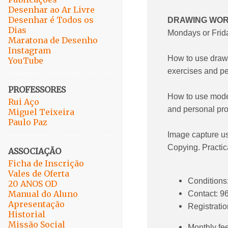
Desenhar ao Ar Livre
Desenhar é Todos os
DRAWING WOR
Dias
Mondays or Frid
Maratona de Desenho
Instagram
How to use drawi
YouTube
exercises and pe
PROFESSORES
How to use model
Rui Aço
and personal pro
Miguel Teixeira
Paulo Paz
Image capture us
Copying. Practic
ASSOCIAÇÃO
Ficha de Inscrição
Vales de Oferta
Conditions:
20 ANOS OD
Manual do Aluno
Contact: 
Apresentação
Registrati
Historial
Missão Social
Monthly fee