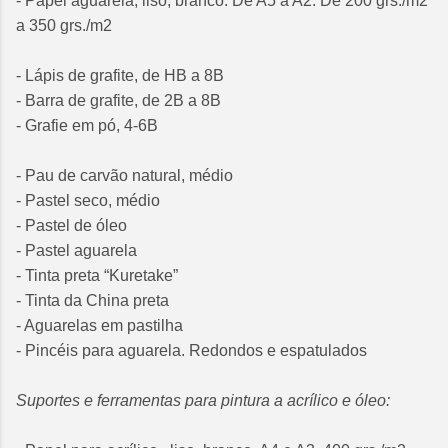
- Papel aguarela, liso, branco. De A5 a A2. De 200 grs./m2
a 350 grs./m2
- Lápis de grafite, de HB a 8B
- Barra de grafite, de 2B a 8B
- Grafie em pó, 4-6B
- Pau de carvão natural, médio
- Pastel seco, médio
- Pastel de óleo
- Pastel aguarela
- Tinta preta “Kuretake”
- Tinta da China preta
- Aguarelas em pastilha
- Pincéis para aguarela. Redondos e espatulados
Suportes e ferramentas para pintura a acrílico e óleo: