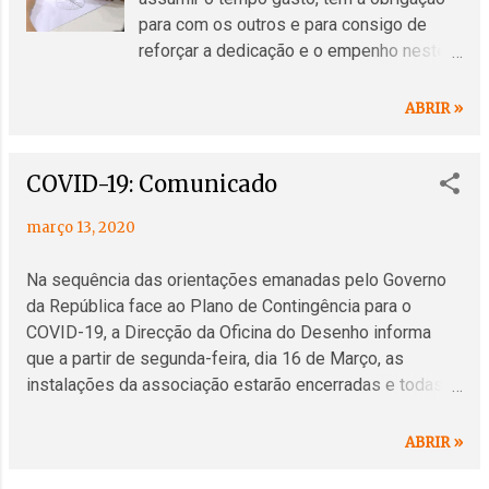
s
para com os outros e para consigo de
reforçar a dedicação e o empenho neste
PERCURSO DE DESENHO. Desafiamos
todos a caminhar de DESENHO a
ABRIR »
DESENHO, com um lápis ou caneta, a
cultivar a nossa resistência! Partilhem os
COVID-19: Comunicado
vossos desenhos: odcascais@gmail.com
facebook.com/groups/desenhartodososd
março 13, 2020
ias desenharemquarentena.tumblr.com
DESENHAR TODOS OS DIAS é uma acção
Na sequência das orientações emanadas pelo Governo
pública de participação gratuita do
da República face ao Plano de Contingência para o
LABORATÓRIO EXPERIMENTAL, vertente
COVID-19, a Direcção da Oficina do Desenho informa
alternativa e de pesquisa exploratória das
que a partir de segunda-feira, dia 16 de Março, as
Artes Plásticas. Projecto de
instalações da associação estarão encerradas e todas
desenvolvimento cultural da OFICINA DO
as actividades agendadas se encontram suspensas até
DESENHO, ASSOCIAÇÃO.
ao dia 15 de Abril. Para qualquer assunto poderão
ABRIR »
contactar-nos: Tel: 969 349 877 / 924 315 223 Mail: