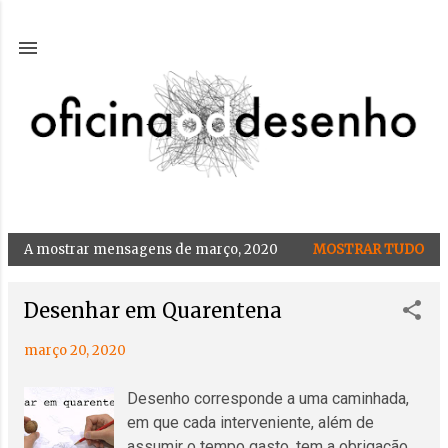
Avançar para o conteúdo principal
A mostrar mensagens de março, 2020
MOSTRAR TUDO
M
e
n
Desenhar em Quarentena
s
março 20, 2020
a
g
Desenho corresponde a uma caminhada,
e
em que cada interveniente, além de
n
assumir o tempo gasto, tem a obrigação