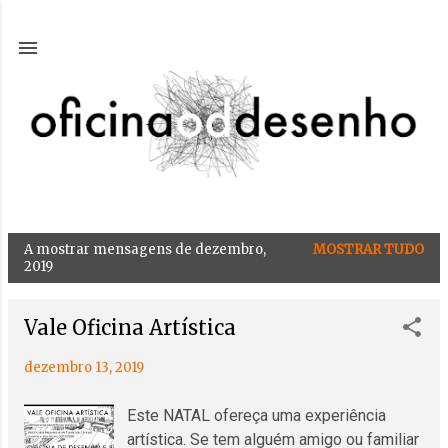
Avançar para o conteúdo principal
A mostrar mensagens de dezembro,
MOSTRAR TUDO
M
2019
e
n
Vale Oficina Artística
s
a
dezembro 13, 2019
g
e
Este NATAL ofereça uma experiência
n
artística. Se tem alguém amigo ou familiar