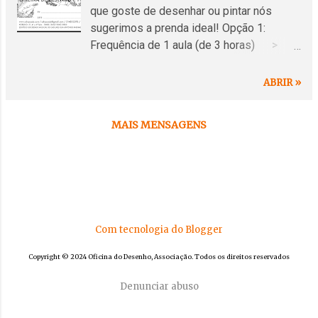
s
que goste de desenhar ou pintar nós
sugerimos a prenda ideal! Opção 1:
Frequência de 1 aula (de 3 horas) >
Preço: 15€ Válido para frequência de 1
aula (de 3 horas) durante o ano lectivo
ABRIR »
2019/2020 Horário a combinar Opção 2:
Frequência de uma Oficina/Workshop
MAIS MENSAGENS
de 24 horas > Preço: 75€ Válido para
frequência de uma Oficina/Workshop de
24 horas durante o ano lectivo 2019/2020
Horário a combinar Vales à venda na
secretaria da OD ou em versão para
imprimir: > http://tinyurl.com/uy8w8ng
Com tecnologia do Blogger
Válido após transacção por transferência
bancária: IBAN - PT50 0018 0003 2019
Copyright © 2024 Oficina do Desenho, Associação. Todos os direitos reservados
7950 0208 7
Denunciar abuso