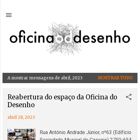
Avançar para o conteúdo principal
A mostrar mensagens de abril, 2023
MOSTRAR TUDO
M
e
n
Reabertura do espaço da Oficina do
s
Desenho
a
abril 28, 2023
g
e
Rua António Andrade Júnior, nº63 (Edifício
n
Sociedade Musical de Cascais) 2750-654