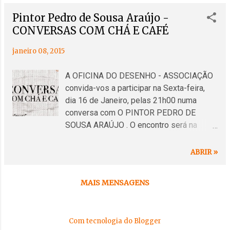
Pintor Pedro de Sousa Araújo -
CONVERSAS COM CHÁ E CAFÉ
janeiro 08, 2015
A OFICINA DO DESENHO - ASSOCIAÇÃO
convida-vos a participar na Sexta-feira,
dia 16 de Janeiro, pelas 21h00 numa
conversa com O PINTOR PEDRO DE
SOUSA ARAÚJO . O encontro será na
nossa sede, Rua António Andrade Júnior,
63 (Edifício Sociedade Musical de
ABRIR »
Cascais) CASCAIS. PEDRO DE SOUSA
ARAÚJO nasce em Lisboa, no ano de
MAIS MENSAGENS
1960. Desde sempre autodidacta em
desenho, começa a pintar em 1992. A sua
primeira pintura sobre tela, é datada deste
Com tecnologia do Blogger
ano e representa uma paisagem na