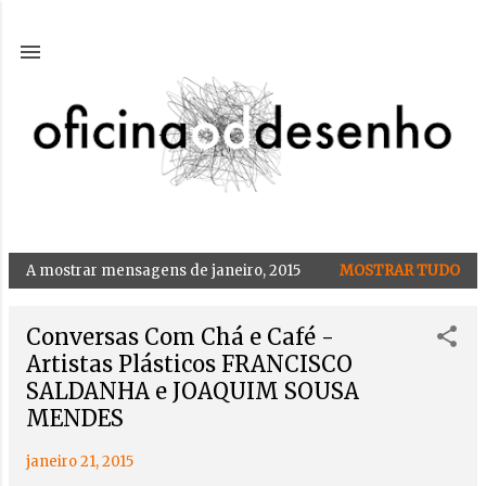
Avançar para o conteúdo principal
A mostrar mensagens de janeiro, 2015
MOSTRAR TUDO
M
e
n
Conversas Com Chá e Café -
s
Artistas Plásticos FRANCISCO
a
SALDANHA e JOAQUIM SOUSA
g
MENDES
e
janeiro 21, 2015
n