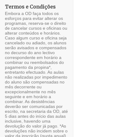
julho 2025
1
Termos e Condições
junho 2025
3
Embora a OD faça todos os
esforços para evitar alterar os
maio 2025
6
programas, reserva-se o direito
de cancelar cursos e oficinas ou
alterar conteúdos e horários.
abril 2025
5
Caso algum curso e oficina seja
cancelado ou adiado, os alunos
março 2025
3
serão avisados e compensados
no decurso do ano lectivo
fevereiro 2025
1
correspondente em horário a
combinar ou reembolsados do
janeiro 2025
4
pagamento da propina*,
entretanto efectuado. As aulas
não realizadas por impedimento
dezembro 2024
7
do aluno são compensadas no
mês decorrente ou
novembro 2024
2
excepcionalmente no mês
seguinte e em horário a
outubro 2024
3
combinar. As desistências
deverão ser comunicadas por
setembro 2024
2
escrito, na secretaria da OD, até
5 dias antes do início das aulas
inclusive, havendo uma
agosto 2024
3
devolução do valor já pago. *As
devoluções não incidem sobre o
julho 2024
6
valor da inscrição (quota anual)