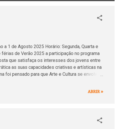
 a 1 de Agosto 2025 Horário: Segunda, Quarta e
 férias de Verão 2025 a participação no programa
a que satisfaça os interesses dos jovens entre
tica as suas capacidades criativas e artísticas na
ama foi pensado para que Arte e Cultura se envolvam
 através das práticas do desenho, pintura,
volvimento cognitivo e motor dos participantes
ABRIR »
ndo, assim, o conhecimento e o desenvolvimento
 Admissão: dos 10 aos 18 anos , sem requisitos,