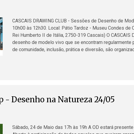
CASCAIS DRAWING CLUB - Sessões de Desenho de Model
10h00 às 12h30. Local: Pátio Tardoz - Museu Condes de 
Rei Humberto II de Itália, 2750-319 Cascais) O CASCA
desenho de modelo vivo que se encontram regularmente p
de comunidade, inclusão, prática e diversão, são organi
abertas à participação de todos aqueles que queiram exp
artísticas. O CASCAIS DRAWING CLUB é parceiro dos Club
informações: - https://linktr.ee/cascaisdrawingclub - ht
CASCAIS DRAWING CLUB é uma acção do LABORATÓRIO OD,
pesquisa exploratória do Desenho. LABORATÓRIO - Oficin
ensaísti...
 - Desenho na Natureza 24/05
Sábado, 24 de Maio das 17h às 19h A OD estará presente