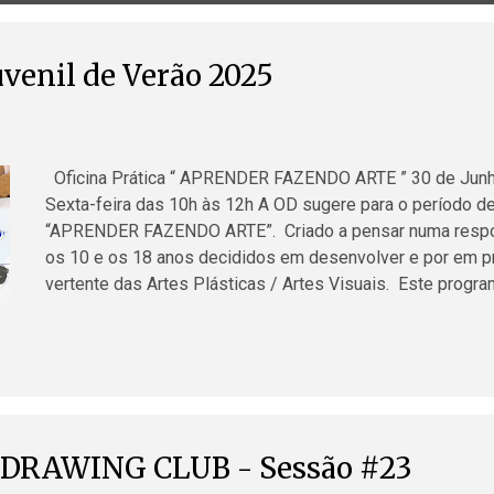
uvenil de Verão 2025
Oficina Prática “ APRENDER FAZENDO ARTE ” 30 de Junho
Sexta-feira das 10h às 12h A OD sugere para o período de
“APRENDER FAZENDO ARTE”. Criado a pensar numa respost
os 10 e os 18 anos decididos em desenvolver e por em prá
vertente das Artes Plásticas / Artes Visuais. Este progr
objectivamente nas componentes Ambientais e Recreativas,
construção/modelagem e fotografia, incentivando o desen
através de novas aprendizagens e descobertas, promove
das suas competências pessoais e sociais. Condições de
sujeito a inscrição prévia Inscrições via...
 DRAWING CLUB - Sessão #23