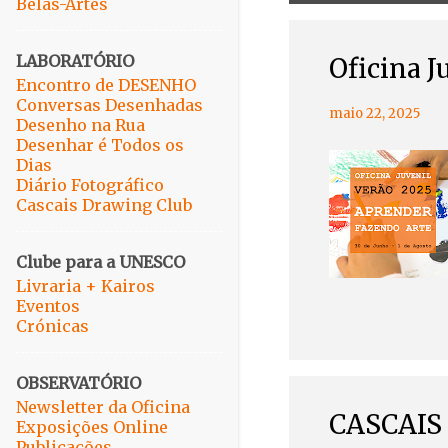
Belas-Artes
e
n
s
LABORATÓRIO
Oficina J
a
Encontro de DESENHO
g
Conversas Desenhadas
maio 22, 2025
Desenho na Rua
e
Desenhar é Todos os
n
Dias
s
Diário Fotográfico
Cascais Drawing Club
Clube para a UNESCO
Livraria + Kairos
Eventos
Crónicas
OBSERVATÓRIO
Newsletter da Oficina
CASCAIS
Exposições Online
Publicações