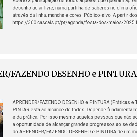
Aberto à participação de todos aqueles que queiram apren
desenho ao ar livre, numa partilha de saberes no clima of
através da linha, mancha e cores. Público-alvo: A partir 
https://360.cascais.pt/pt/agenda/festa-dos-maios-2025 F
Ambiente e Oficina do Desenho Local: Quinta do Pisão - P
R/FAZENDO DESENHO e PINTURA
APRENDER/FAZENDO DESENHO e PINTURA (Práticas e Téc
PINTAR está ao alcance de todos. Depende fundamentalm
e da prática. Por isso mesmo aquelas pessoas que não ac
a oportunidade de alcançar grandes progressos ao se dedi
do APRENDER/FAZENDO DESENHO e PINTURA de um modo 