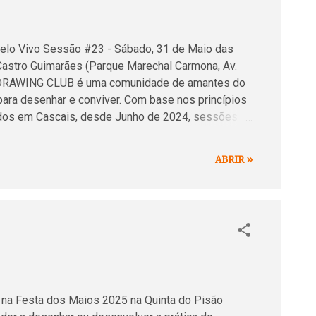
o Vivo Sessão #23 - Sábado, 31 de Maio das
Castro Guimarães (Parque Marechal Carmona, Av.
IS DRAWING CLUB é uma comunidade de amantes do
ara desenhar e conviver. Com base nos princípios
zados em Cascais, desde Junho de 2024, sessões
erimentar e desenvolver as suas capacidades
es de Desenho de Lisboa, Barreiro e Porto. Mais
ABRIR »
tps://www.instagram.com/cascaisdrawingclub/
 projecto de desenvolvimento cultural e de
a do Desenho é um conjunto de actividades
 na Festa dos Maios 2025 na Quinta do Pisão