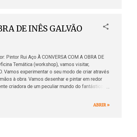
-- Proximas datas: > Á CONVERSA COM A OBRA DE INÊS
OBRA DE INÊS GALVÃO
sor: Pintor Rui Aço À CONVERSA COM A OBRA DE
cina Temática (workshop), vamos visitar,
. Vamos experimentar o seu modo de criar através
 mãos à obra. Vamos desenhar e pintar em redor
mente criadora de um peculiar mundo do fantástico
entos e emoções são uma constante. O referido
 coisas únicas, elementos tão propriamente
ABRIR »
guro, preciso e acutilante que, quando se envolve
a-se em absoluto e o inevitável acontece - o surgir
de há uns temp...