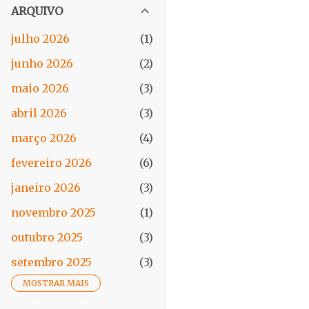
ARQUIVO
julho 2026
1
junho 2026
2
maio 2026
3
abril 2026
3
março 2026
4
fevereiro 2026
6
janeiro 2026
3
novembro 2025
1
outubro 2025
3
setembro 2025
3
MOSTRAR MAIS
agosto 2025
2