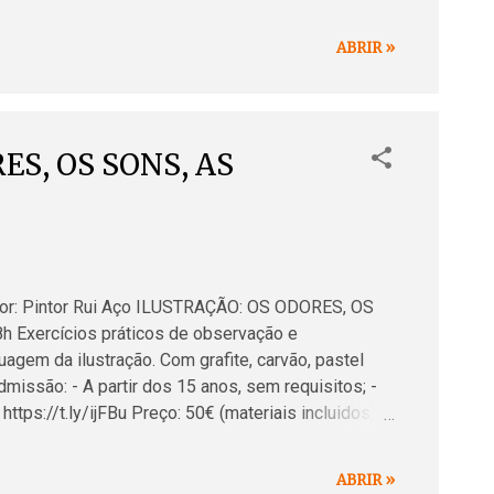
mos de forma mais intuitiva podendo assim
vas ideias surjam através da transformação do
ABRIR »
marcadores. PINTAR com têmpera de ovo,
5, 11 , 18 e 25 (Quarta-feira) das 17h às 20h
.
ES, OS SONS, AS
sor: Pintor Rui Aço ILUSTRAÇÃO: OS ODORES, OS
Exercícios práticos de observação e
agem da ilustração. Com grafite, carvão, pastel
dmissão: - A partir dos 15 anos, sem requisitos; -
 https://t.ly/ijFBu Preço: 50€ (materiais incluidos)
om Local: Rua António Andrade Júnior, 63, 2750-
trações: - O Novo Sheriff (Pagina 2 do Diabrete -
ABRIR »
eno, 2016) - Projeto conceitual (Kevin Barthelemy,