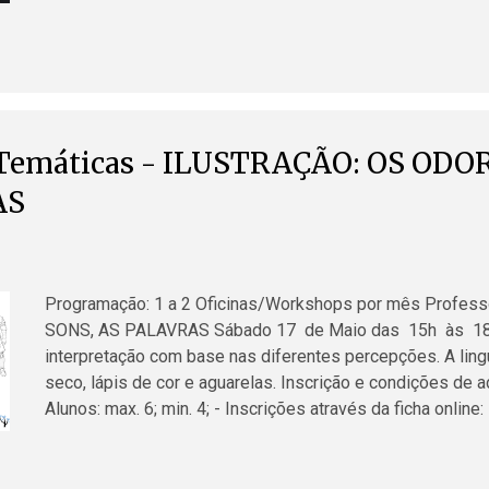
fundamentais no processo criativo. Faz com que trabalhe
enriquecer o processo de criação e contribuir para que no
OLHAR em VER. Vamos: DESENHAR com grafite, carvão e 
aguarela, pasteis, acrílico e óleo Horario: JUNHO de 202
Inscrição e condições de admissão: A partir dos 15 anos,..
 Temáticas - ILUSTRAÇÃO: OS ODOR
AS
Programação: 1 a 2 Oficinas/Workshops por mês Profes
SONS, AS PALAVRAS Sábado 17 de Maio das 15h às 18h 
interpretação com base nas diferentes percepções. A lingu
seco, lápis de cor e aguarelas. Inscrição e condições de a
Alunos: max. 6; min. 4; - Inscrições através da ficha online:
Informações: 924315223 / 969349877 / odcascais@gmail.c
654 Cascais (Edifício Sociedade Musical de Cascais) Ilus
Ano VIII - nº524, 7 de Julho 1948) - Já menti (Cecilia Mor