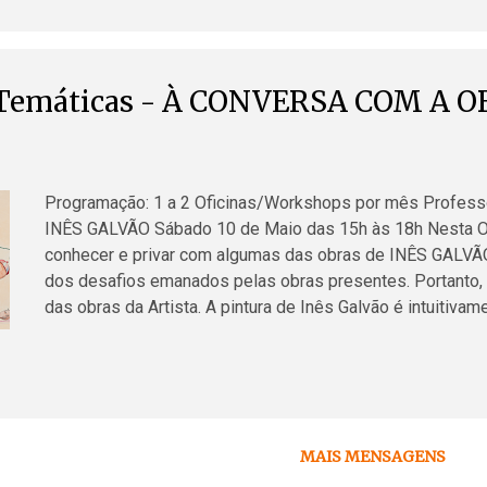
2025) ---------------------------------------------------
GA...
 Temáticas - À CONVERSA COM A 
Programação: 1 a 2 Oficinas/Workshops por mês Profes
INÊS GALVÃO Sábado 10 de Maio das 15h às 18h Nesta Ofi
conhecer e privar com algumas das obras de INÊS GALVÃO
dos desafios emanados pelas obras presentes. Portanto,
das obras da Artista. A pintura de Inês Galvão é intuitiva
de todas as memórias e onde a cumplicidade dos sentim
mundo fantástico é habitado por personagens, objectos e
também usados pelos poetas. É senhora de um desenho se
na reflectida e cuidada paleta das suas cores, complement
da alma da obra ! Como operário do mesmo ofício sigo des
MAIS MENSAGENS