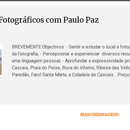
Fotográficos com Paulo Paz
BREVEMENTE Objectivos: - Sentir e estudar o local a foto
da fotografia; - Percepcionar e experienciar diversos recur
uma linguagem pessoal; - Aprofundar a expressividade pró
Cascais, Praia do Peixe, Boca do Inferno, Ribeira das Vi
Paredão, Farol Santa Marta, a Cidadela de Cascais… Preço:
Condições de Admissão: A partir dos 15 anos. Sem requisito
Inscrições através de e-mail (odcascais@gmail.com), telefo
Material obrigatório do participante: - Equipamento fotográ
dependente do local). Conteúdos: - Dispositivos informativ
registo; - Material fotográfico; - Conti...
MAIS MENSAGENS