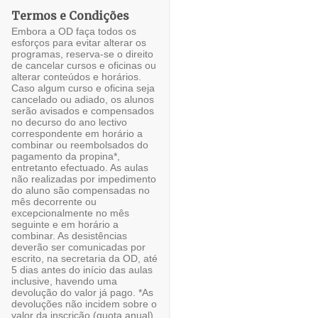
julho 2025
1
Termos e Condições
junho 2025
3
Embora a OD faça todos os
esforços para evitar alterar os
maio 2025
6
programas, reserva-se o direito
de cancelar cursos e oficinas ou
alterar conteúdos e horários.
abril 2025
5
Caso algum curso e oficina seja
cancelado ou adiado, os alunos
março 2025
3
serão avisados e compensados
no decurso do ano lectivo
fevereiro 2025
1
correspondente em horário a
combinar ou reembolsados do
janeiro 2025
4
pagamento da propina*,
entretanto efectuado. As aulas
não realizadas por impedimento
dezembro 2024
7
do aluno são compensadas no
mês decorrente ou
novembro 2024
2
excepcionalmente no mês
seguinte e em horário a
outubro 2024
3
combinar. As desistências
deverão ser comunicadas por
setembro 2024
2
escrito, na secretaria da OD, até
5 dias antes do início das aulas
inclusive, havendo uma
agosto 2024
3
devolução do valor já pago. *As
devoluções não incidem sobre o
julho 2024
6
valor da inscrição (quota anual)