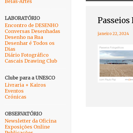
Belas-Artes
e
n
s
LABORATÓRIO
Passeios 
a
Encontro de DESENHO
g
Conversas Desenhadas
janeiro 22, 2024
Desenho na Rua
e
Desenhar é Todos os
n
Dias
s
Diário Fotográfico
Cascais Drawing Club
Clube para a UNESCO
Livraria + Kairos
Eventos
Crónicas
OBSERVATÓRIO
Newsletter da Oficina
Exposições Online
Publicações