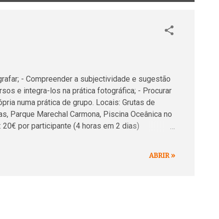
grafar; - Compreender a subjectividade e sugestão
sos e integra-los na prática fotográfica; - Procurar
pria numa prática de grupo. Locais: Grutas de
nhas, Parque Marechal Carmona, Piscina Oceânica no
 20€ por participante (4 horas em 2 dias)
s, sujeito a inscrição prévia. Até 8 participantes.
ne (969349877) ou ficha online: https://t.ly/ijFBu
ABRIR »
fico (pode ser um telemóvel); - Tripé (opcional
os da câmara fotográfica; - A fotografia e o