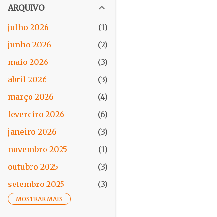
ARQUIVO
julho 2026
1
junho 2026
2
maio 2026
3
abril 2026
3
março 2026
4
fevereiro 2026
6
janeiro 2026
3
novembro 2025
1
outubro 2025
3
setembro 2025
3
MOSTRAR MAIS
agosto 2025
2