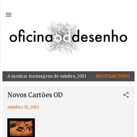
Avançar para o conteúdo principal
A mostrar mensagens de outubro, 2013
MOSTRAR TUDO
M
e
n
Novos Cartões OD
s
outubro 31, 2013
a
g
e
n