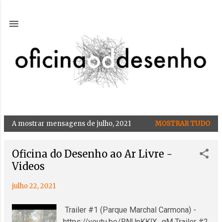
Avançar para o conteúdo principal
A mostrar mensagens de julho, 2021
MOSTRAR TUDO
M
e
n
Oficina do Desenho ao Ar Livre -
s
Videos
a
julho 22, 2021
g
e
Trailer #1 (Parque Marchal Carmona) -
n
https://youtu.be/RNUnKKlX_qM Trailer #2