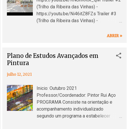
s
(Trilho da Ribeira das Vinhas) -
https://youtu.be/Ni46itZ8FZs Trailer #3
(Trilho da Ribeira das Vinhas) -
https://youtu.be/PYe44US5Als
ABRIR »
Plano de Estudos Avançados em
Pintura
julho 12, 2021
Inicio: Outubro 2021
Professor/Coordenador: Pintor Rui Aço
PROGRAMA Consiste na orientação e
acompanhamento individualizado
segundo um programa a estabelecer
relacionado com os interesses do aluno,