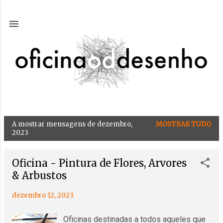
Avançar para o conteúdo principal
A mostrar mensagens de dezembro,
MOSTRAR TUDO
M
2023
e
n
Oficina - Pintura de Flores, Arvores
s
& Arbustos
a
g
dezembro 12, 2023
e
n
Oficinas destinadas a todos aqueles que