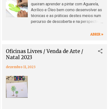
s
queiram aprender a pintar com Aguarela,
Acrílico e Óleo bem como desenvolver as
técnicas e as práticas destes meios num
percurso de descoberta e na perspectiva
de transformar o olhar em ver. Proxima
sessão: PINTURA de FLORES, ARVORES
ABRIR »
& ARBUSTOS Motivações. Meios.
Técnicas Frequência: Quatro alunos por
Oficinas Livres / Venda de Arte /
sessão Planeamento: Duas sessões de 3
Natal 2023
horas cada Data: 13 de Janeiro 2024
(sábado) das 10h às 13h e das 14h às
dezembro 11, 2023
17h Preço: 180€ c/ material incluido + 25€
(inscrição) Professor: Pintor Rui Aço
Condições de Admissão: A partir dos 18
anos, sem requisitos, sujeito a inscrição
prévia Inscrições através de e-mail
(odcascais@gmail.com), telefone
(969349877) ou ficha online: