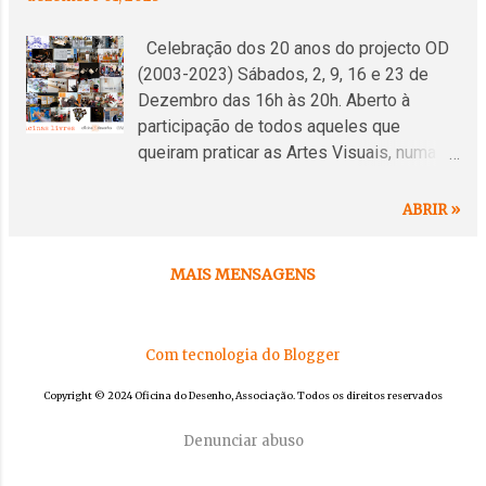
Celebração dos 20 anos do projecto OD
(2003-2023) Sábados, 2, 9, 16 e 23 de
Dezembro das 16h às 20h. Aberto à
participação de todos aqueles que
queiram praticar as Artes Visuais, numa
partilha de saberes no clima oficinal do
aprender/fazendo. Sessões de
ABRIR »
participação gratuita . Condições de
Admissão: Sem requisitos, sujeito a
MAIS MENSAGENS
inscrição prévia. Inscrição através de e-
mail (odcascais@gmail.com) ou telefone
(969349877). Materiais necessários para
Com tecnologia do Blogger
cada sessão são fornecidos pela Oficina
do Desenho. Local: Rua António Andrade
Copyright © 2024 Oficina do Desenho, Associação. Todos os direitos reservados
Júnior, nº63 (Edifício Sociedade Musical
de Cascais) 2750-654 Cascais OFICINAS
Denunciar abuso
LIVRES são sessões dinamizadas por